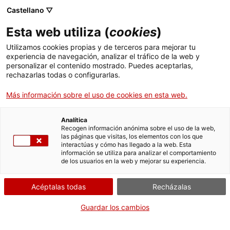
Castellano ▽
Entradas
Esta web utiliza (
cookies
)
CAT
ENG
Utilizamos cookies propias y de terceros para mejorar tu
experiencia de navegación, analizar el tráfico de la web y
FRA
personalizar el contenido mostrado. Puedes aceptarlas,
ESP
rechazarlas todas o configurarlas.
Más información sobre el uso de cookies en esta web.
Arlequí
Un mes, una obra
Analítica
Recogen información anónima sobre el uso de la web,
las páginas que visitas, los elementos con los que
Título:
Arlequí
interactúas y cómo has llegado a la web. Esta
Material:
Óleo sobre madera
información se utiliza para analizar el comportamiento
de los usuarios en la web y mejorar su experiencia.
Estudio a cargo de:
Aina
Castillo Trèmols
Acéptalas todas
Recházalas
Forma
Guardar los cambios
parte
de: