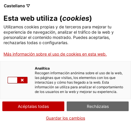
Castellano ▽
Entradas
Esta web utiliza (
cookies
)
CAT
ENG
Utilizamos cookies propias y de terceros para mejorar tu
experiencia de navegación, analizar el tráfico de la web y
FRA
personalizar el contenido mostrado. Puedes aceptarlas,
ESP
rechazarlas todas o configurarlas.
Más información sobre el uso de cookies en esta web.
Escena con
Un mes, una obra
Dante y Virgilio
Analítica
Recogen información anónima sobre el uso de la web,
las páginas que visitas, los elementos con los que
Título:
Escena con Dante y
interactúas y cómo has llegado a la web. Esta
información se utiliza para analizar el comportamiento
Virgilio
de los usuarios en la web y mejorar su experiencia.
Autoría:
Antonio Graner i
Viñuelas
Acéptalas todas
Recházalas
Material:
Óleo/tela
Estudio a cargo de:
Josep
Guardar los cambios
M. Trullén y Thomàs