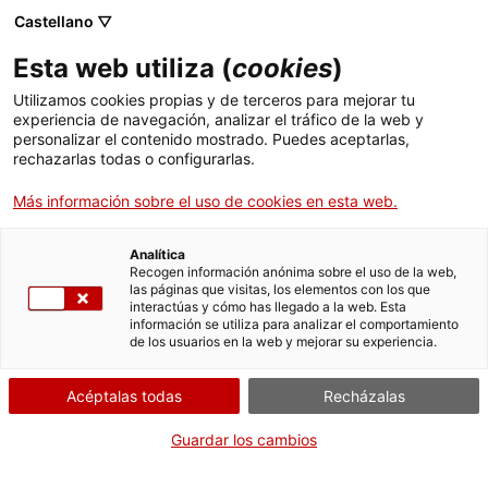
Castellano ▽
Entradas
Esta web utiliza (
cookies
)
CAT
ENG
Utilizamos cookies propias y de terceros para mejorar tu
experiencia de navegación, analizar el tráfico de la web y
FRA
personalizar el contenido mostrado. Puedes aceptarlas,
ESP
rechazarlas todas o configurarlas.
Más información sobre el uso de cookies en esta web.
Escritorio
Un mes, una obra
Analítica
Recogen información anónima sobre el uso de la web,
las páginas que visitas, los elementos con los que
Título:
Escritorio
interactúas y cómo has llegado a la web. Esta
Autoría:
Lluís Busquets i
información se utiliza para analizar el comportamiento
de los usuarios en la web y mejorar su experiencia.
Mollera
Material:
Madera
Acéptalas todas
Recházalas
Estudio a cargo de:
Rosa
Creixell Cabeza
Guardar los cambios