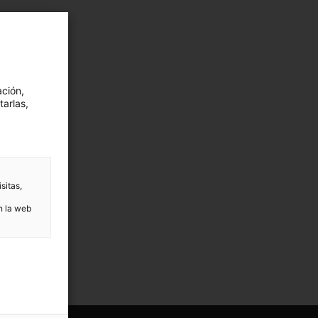
 Torrijos
ación,
tarlas,
sitas,
n la web