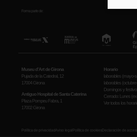
Forma parte de:
Museu d’Art de Girona
Horario
Pujada de la Catedral, 12
laborables (mayo-se
17004 Girona
laborables (octubre-a
Domingos y festivos
Antiguo Hospital de Santa Caterina
Cerrado: Lunes (exc
Plaza Pompeu Fabra, 1
Ver todos los horari
17002 Girona
Política de privacidad
Aviso legal
Política de cookies
Declaración de accesi