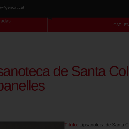
ra@gencat.cat
radas
CAT
E
sanoteca de Santa Co
anelles
Título:
Lipsanoteca de Santa C