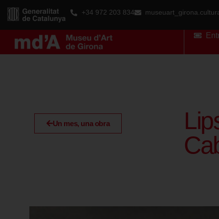
+34 972 203 834
museuart_girona.cultu
Ent
Lip
Un mes, una obra
Cab