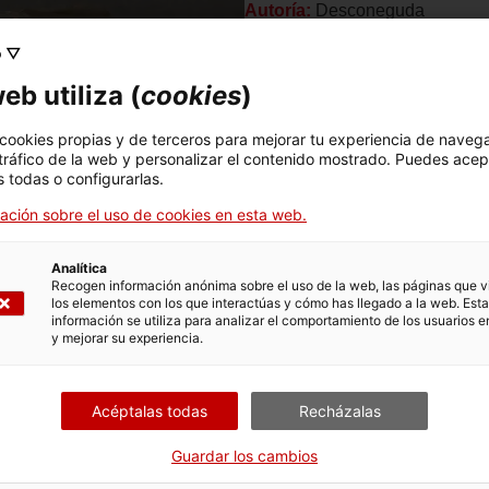
Autoría:
Desconeguda
Material:
Piedra caliza
o ▽
Estudio a cargo de:
Lina Godoy
eb utiliza (
cookies
)
 cookies propias y de terceros para mejorar tu experiencia de naveg
 tráfico de la web y personalizar el contenido mostrado. Puedes acep
 todas o configurarlas.
ación sobre el uso de cookies en esta web.
Analítica
Recogen información anónima sobre el uso de la web, las páginas que vi
los elementos con los que interactúas y cómo has llegado a la web. Esta
información se utiliza para analizar el comportamiento de los usuarios e
y mejorar su experiencia.
Acéptalas todas
Recházalas
Guardar los cambios