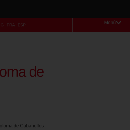
Menú
NG
FRA
ESP
loma de
oloma de Cabanelles