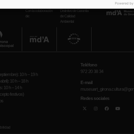
Powered by
Con la colaboración
Distintivo de Garantía
de:
de Calidad
Ambiental
Teléfono
972 20 38 34
ptiembre): 10 h – 19 h
bril): 10 h – 18 h
E-mail
: 10 h – 14 h
museuart_girona.cultura@gen
epto festivos)
Redes sociales
os
bilidad