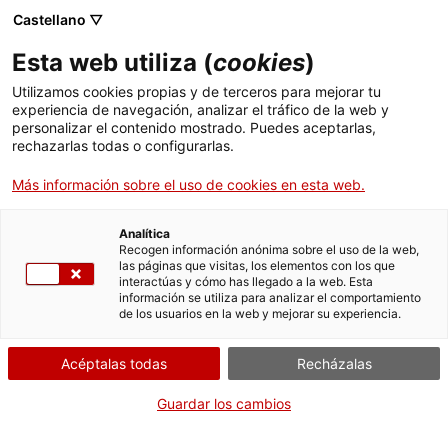
Castellano ▽
Entradas
Esta web utiliza (
cookies
)
CAT
ENG
Utilizamos cookies propias y de terceros para mejorar tu
experiencia de navegación, analizar el tráfico de la web y
FRA
personalizar el contenido mostrado. Puedes aceptarlas,
ESP
rechazarlas todas o configurarlas.
Más información sobre el uso de cookies en esta web.
Oración
Un mes, una obra
Analítica
Recogen información anónima sobre el uso de la web,
las páginas que visitas, los elementos con los que
Título:
Oración
interactúas y cómo has llegado a la web. Esta
Material:
Óleo sobre lienzo
información se utiliza para analizar el comportamiento
de los usuarios en la web y mejorar su experiencia.
Estudio a cargo de:
Marina
Garcia y Carbonell
Acéptalas todas
Recházalas
Forma
Guardar los cambios
parte
de: