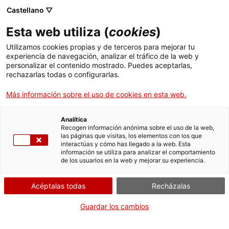
Castellano ▽
Entradas
Esta web utiliza (
cookies
)
CAT
ENG
Utilizamos cookies propias y de terceros para mejorar tu
experiencia de navegación, analizar el tráfico de la web y
FRA
personalizar el contenido mostrado. Puedes aceptarlas,
ESP
rechazarlas todas o configurarlas.
Más información sobre el uso de cookies en esta web.
Retrato de
Un mes, una obra
dama
Analítica
Recogen información anónima sobre el uso de la web,
las páginas que visitas, los elementos con los que
Título:
Retrato de dama
interactúas y cómo has llegado a la web. Esta
información se utiliza para analizar el comportamiento
Autoría:
Victorià Codina
de los usuarios en la web y mejorar su experiencia.
Langlin
Material:
Óleo sobre lienzo
Acéptalas todas
Recházalas
Estudio a cargo de:
Juan
Carlos Bejarano Veiga
Guardar los cambios