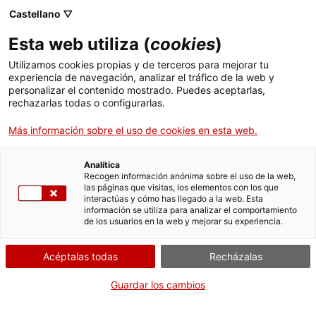
Castellano ▽
Entradas
Esta web utiliza (
cookies
)
CAT
ENG
Utilizamos cookies propias y de terceros para mejorar tu
experiencia de navegación, analizar el tráfico de la web y
FRA
personalizar el contenido mostrado. Puedes aceptarlas,
ESP
rechazarlas todas o configurarlas.
Más información sobre el uso de cookies en esta web.
Retrato de
Un mes, una obra
Eufemia
Analítica
Recogen información anónima sobre el uso de la web,
Salazar
las páginas que visitas, los elementos con los que
interactúas y cómo has llegado a la web. Esta
información se utiliza para analizar el comportamiento
Título:
Retrato de Eufemia
de los usuarios en la web y mejorar su experiencia.
Salazar
Material:
Óleo sobre lienzo
Acéptalas todas
Recházalas
Estudio a cargo de:
Adela
Guardar los cambios
Garcia Jaime