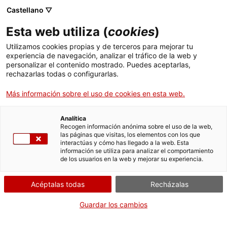
Castellano ▽
Entradas
Esta web utiliza (
cookies
)
CAT
ENG
Utilizamos cookies propias y de terceros para mejorar tu
experiencia de navegación, analizar el tráfico de la web y
FRA
personalizar el contenido mostrado. Puedes aceptarlas,
ESP
rechazarlas todas o configurarlas.
Más información sobre el uso de cookies en esta web.
Retrato
Un mes, una obra
Analítica
Recogen información anónima sobre el uso de la web,
las páginas que visitas, los elementos con los que
Título:
Retrato
interactúas y cómo has llegado a la web. Esta
Autoría:
Lola Anglada
información se utiliza para analizar el comportamiento
de los usuarios en la web y mejorar su experiencia.
Material:
Lápices sobre
papel
Acéptalas todas
Recházalas
Estudio a cargo de:
Maria
Garganté Llanes
Guardar los cambios