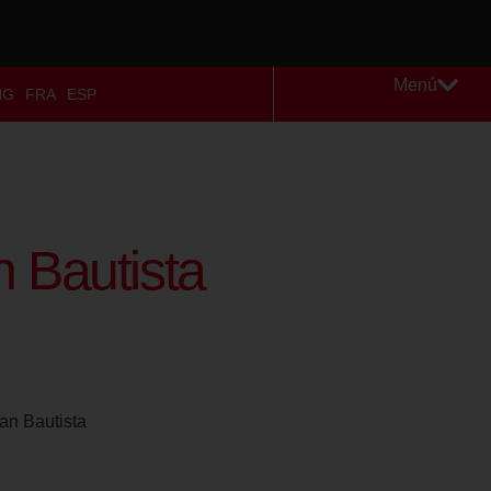
Menú
NG
FRA
ESP
 Bautista
an Bautista