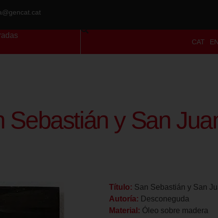
ra@gencat.cat
radas
CAT
E
 Sebastián y San Juan
Título:
San Sebastián y San Ju
Autoría:
Desconeguda
Material:
Óleo sobre madera