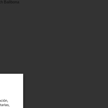
h Ballbona
ación,
tarlas,