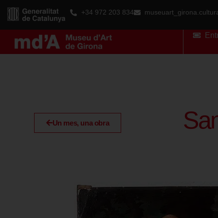
+34 972 203 834
museuart_girona.cultu
Ent
San
Un mes, una obra