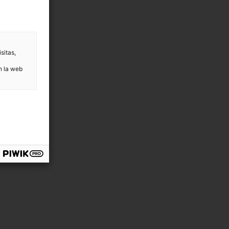
sitas,
n la web