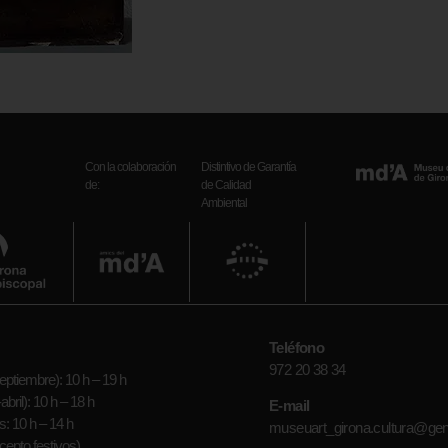
Con la colaboración
Distintivo de Garantía
de:
de Calidad
Ambiental
Teléfono
972 20 38 34
ptiembre): 10 h – 19 h
bril): 10 h – 18 h
E-mail
: 10 h – 14 h
museuart_girona.cultura@gen
epto festivos)