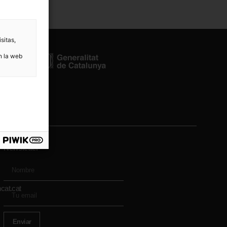
sitas,
n la web
Newsletter
cat.cat
Enviar