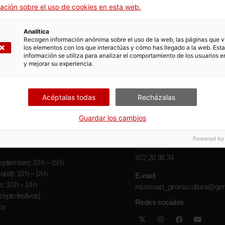
ación sobre el uso de cookies en esta web.
Analítica
Recogen información anónima sobre el uso de la web, las páginas que vi
los elementos con los que interactúas y cómo has llegado a la web. Esta
información se utiliza para analizar el comportamiento de los usuarios e
Con la colaboración
Distintivo de Garantía
y mejorar su experiencia.
de:
de Calidad
Ambiental
Acéptalas todas
Recházalas
Guardar los cambios
Powered by
Teléfono
972 20 38 34
ptiembre): 10 h – 19 h
bril): 10 h – 18 h
E-mail
: 10 h – 14 h
museuart_girona.cultura@gen
epto festivos)
Redes sociales
os