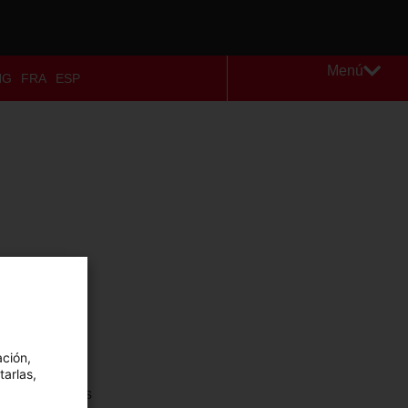
Menú
NG
FRA
ESP
ación,
tarlas,
edas Brujados