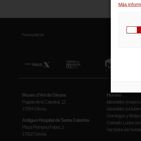
Más inform
Forma parte de:
Museu d’Art de Girona
Horario
Pujada de la Catedral, 12
laborables (mayo-se
17004 Girona
laborables (octubre-a
Domingos y festivos
Antiguo Hospital de Santa Caterina
Cerrado: Lunes (exc
Plaza Pompeu Fabra, 1
Ver todos los horari
17002 Girona