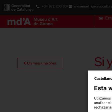
+34 972 203 834
museuart_girona.cultu
Ent
Si 
Un mes, una obra
Castellan
Esta w
Utilizamos
analizar el
rechazarlas