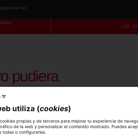
ra@gencat.cat
radas
CAT
E
yo pudiera
o ▽
eb utiliza (
cookies
)
Título:
Si yo pudiera
 cookies propias y de terceros para mejorar tu experiencia de naveg
Material:
Acrílico sobre lienzo
 tráfico de la web y personalizar el contenido mostrado. Puedes acep
 todas o configurarlas.
Estudio a cargo de:
Luisa Fax