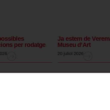
possibles
Ja estem de Verem
cions per rodatge
Museu d’Art
2026
20 juliol 2026
.
.
Amb la col·laboració
Distintiu de Garantia