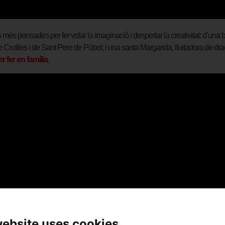
és pensades per fer volar la imaginació i despertar la creativitat: d’una
 Cruïlles i de Sant Pere de Púbol; i una santa Margarida, lluitadora de drac
er fer en família
.
website uses cookies