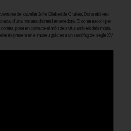
ventures del cavaller Jofre Gilabert de Cruïlles. Dona així veu i
ainada, d’una manera distreta i entenedora. El conte escollit per
ls contes, posa en contacte el món dels vius amb els dels morts.
avaller és present en el museu gràcies a un sarcòfag del segle XV