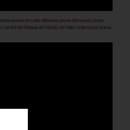
 banda
recrear en color diferents peces del museu
(a triar
s, també del Retaule de Púbol); i de l’altra confeccionar la teva