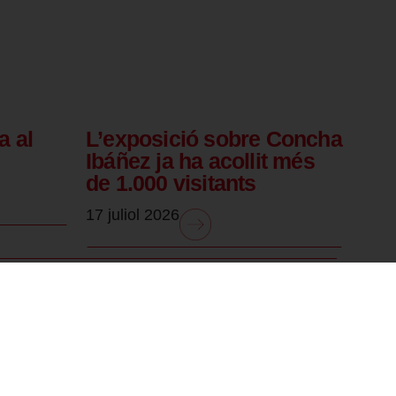
a al
L’exposició sobre Concha
Ibáñez ja ha acollit més
de 1.000 visitants
17 juliol 2026
.