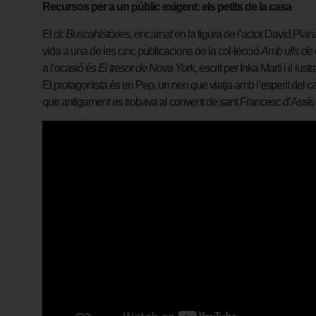
Recursos per a un públic exigent: els petits de la casa
El
dr.
Buscahistòries
, encarnat en la figura de l’actor David Plan
vida a una de les cinc publicacions de la col·lecció
Amb ulls de 
a l’ocasió és
El tresor de Nova York
, escrit per Inka Martí i il
El protagonista és en Pep, un nen que viatja amb l’esperit del ca
que antigament es trobava al convent de sant Francesc d’Assís