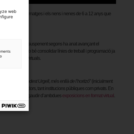
lyze web
ran a la galeria d’imatges i els nens i nenes de 6 a 12 anys que
nfigure
rnada (i s’ha anat suspenent segons ha anat avançant el
 en alguns casos o bé consolidar línies de treball i programació ja
lements
to
ió de continguts virtuals.
 tancament: “
Modest Urgell, més enllà de l’horitzó
” (inicialment
 part dels prestadors, tant institucions públiques com privats. En
, el Museu proposa gaudir d’ambdues
exposicions en format virtual
.