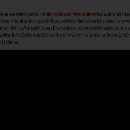
as, relata mitjançant un
conta contes en format vídeo
les aventures i des
conte
, una eina amb què el Museu vol fer arribar el seu fons artístic a la m
·lustrat per Mònica Aymerich. Una obra màgica que, com sovint succeeix en e
valler Jofre Gilabert de Cruïlles fins a Nova York a buscar un tresor. El c
 de Girona.