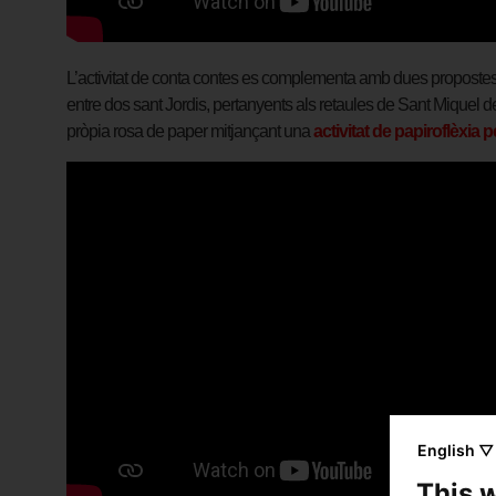
L’activitat de conta contes es complementa amb dues propostes m
entre dos sant Jordis, pertanyents als retaules de Sant Miquel de
pròpia rosa de paper mitjançant una
activitat de papiroflèxia p
English ▽
This 