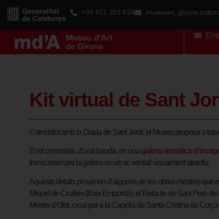
+34 972 203 834
museuart_girona.cultu
Ent
Kit virtual de Sant Jor
Coincidint amb la Diada de Sant Jordi, el Museu proposa a través
El kit consisteix, d’una banda, en una
galeria temàtica d’imatg
transcorren per la galeria en un ric ventall visualment atractiu.
Aquests detalls provenen d’algunes de les obres mestres que es
Miquel de Cruïlles (Baix Empordà); el Retaule de Sant Pere de P
Mestre d’Olot, creat per a la Capella de Santa Cristina de Corç