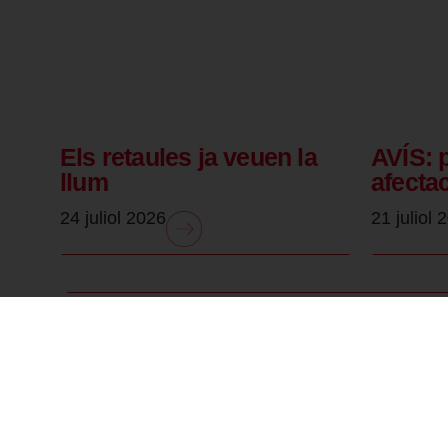
Els retaules ja veuen la
AVÍS: 
llum
afecta
24 juliol 2026
21 juliol 
.
Forma part de: