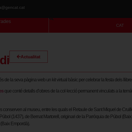
ra@gencat.cat
rades
CAT
di
Actualitat
 de la seva pàgina web un kit virtual bàsic per celebrar la festa dels llib
es
que conté detalls d’obres de la col·lecció permanent vinculats a la temàti
 conserven al museu, entre les quals el Retaule de Sant Miquel de Cruïll
úbol (1437), de Bernat Martorell, originari de la Parròquia de Púbol (Bai
à (Baix Empordà).