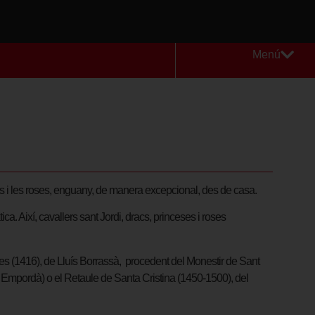
Menú
res i les roses, enguany, de manera excepcional, des de casa.
ca. Així, cavallers sant Jordi, dracs, princeses i roses
es (1416), de Lluís Borrassà, procedent del Monestir de Sant
x Empordà) o el Retaule de Santa Cristina (1450-1500), del