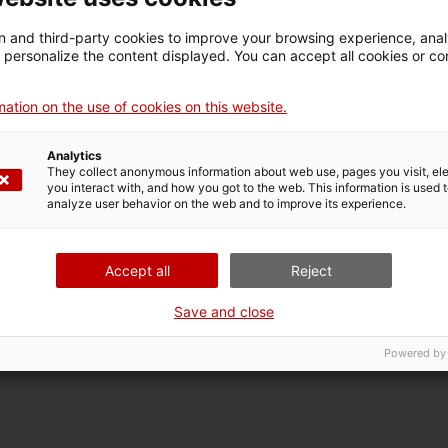
 and third-party cookies to improve your browsing experience, ana
 i a compartir-ne els resultats. Tots els dibuixos i roses rebuts es publica
d personalize the content displayed. You can accept all cookies or co
tre sis opcions diferents, que es podrà recollir al museu un cop reobert.
ation on the use of cookies on this website.
 atesa l’afectació del COVID-19. Tota l’activitat presencial va quedar ajo
Analytics
 esforços mitjançant el teletreball i els recursos disponibles, per redefinir
They collect anonymous information about web use, pages you visit, e
you interact with, and how you got to the web. This information is used 
s (
Visitmuseum
o
Google Arts Project
, entre altres) de digitalització i difus
analyze user behavior on the web and to improve its experience.
Accept all
Reject
itat de prorrogar les dues exposicions temporals en curs en el moment del
” (fins 13 de setembre), amb gran complicitat i excel·lent predisposició per
Save and close
l més enllà de l’horitzó
” fins a finals de setembre de 2020. I entre tant
Powered by