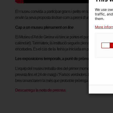
We use own
El museu convida a participar grans i petits en totes dues accions
traffic, an
enviïn la seva proposta tindran com a premi d’un conte a triar en
them.
More inform
Cap a un museu plenament
on line
El Museu d’Art de Girona va tancar portes el passat 13 de març,
calendari). Tanmateix, la institució segueix plenament activa, fent
encetades. És el cas de la feina ja iniciada en projectes anterior
Les exposicions temporals, a punt de pròrroga
L’equip del museu treballa des del primer moment en la possibil
prevista fins el 24 de maig) i “
Falsos verdaders. L’art de l’engany
breu anunciarem la més que probable pròrroga de “
Modest Urgel
Descarrega la nota de premsa