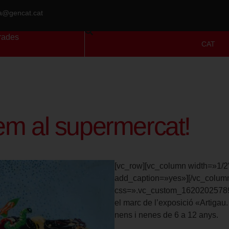
ra@gencat.cat
rades
CAT
m al supermercat!
[vc_row][vc_column width=»1/2
add_caption=»yes»][/vc_column
css=».vc_custom_1620202578968{
el marc de l’exposició «Artigau
nens i nenes de 6 a 12 anys.