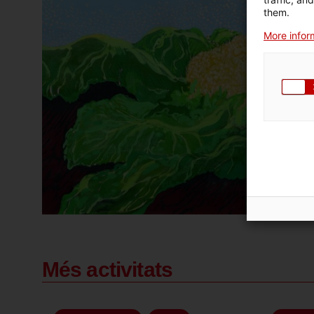
them.
More inform
Més activitats