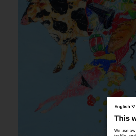
English ▽
This 
We use own
traffic, an