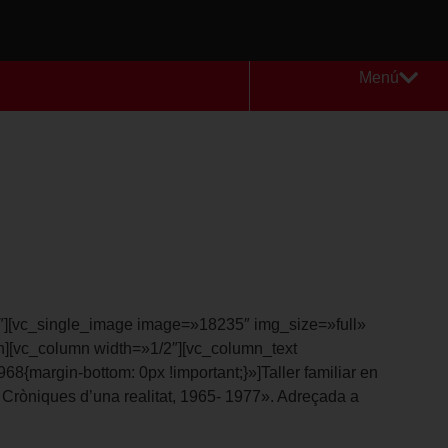
Menú
″][vc_single_image image=»18235″ img_size=»full»
][vc_column width=»1/2″][vc_column_text
margin-bottom: 0px !important;}»]Taller familiar en
. Cròniques d’una realitat, 1965- 1977». Adreçada a