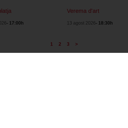
platja
Verema d'art
026
- 17:00h
13 agost 2026
- 18:30h
1
2
3
>
Amb la col·laboració
Distintiu de Garantia
de:
de Qualitat Ambiental