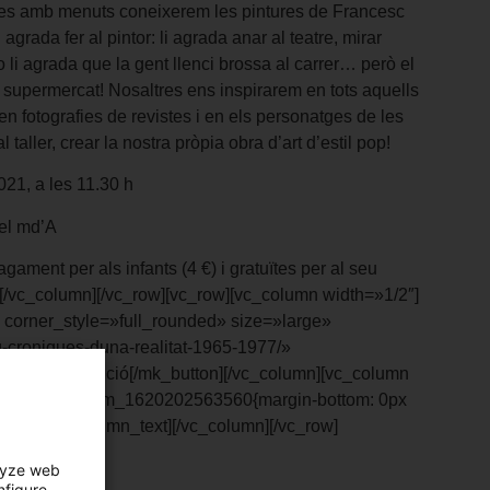
ílies amb menuts coneixerem les pintures de Francesc
grada fer al pintor: li agrada anar al teatre, mirar
o li agrada que la gent llenci brossa al carrer… però el
l supermercat! Nosaltres ens inspirarem en tots aquells
 en fotografies de revistes i en els personatges de les
 taller, crear la nostra pròpia obra d’art d’estil pop!
021, a les 11.30 h
del md’A
agament per als infants (4 €) i gratuïtes per al seu
[/vc_column][/vc_row][vc_row][vc_column width=»1/2″]
corner_style=»full_rounded» size=»large»
au-croniques-duna-realitat-1965-1977/»
sobre l’exposició[/mk_button][/vc_column][vc_column
css=».vc_custom_1620202563560{margin-bottom: 0px
trada
[/vc_column_text][/vc_column][/vc_row]
lyze web
nfigure