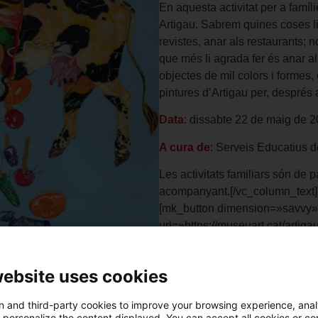
En aquesta activitat per a fam
Artigau. Sabrem quines coses li a
revistes, anar als restaurants; n
que més li agrada fer és anar a
objectes de mil colors i formes,
pintures d’Artigau per, després al
Data
: dissabte 22 de maig de 2
A cura de
: Serveis Educatius 
Les activitats familiars són de p
acompanyant.[/vc_column_text]
[mk_button dimension=»savvy» 
url=»https://museuart.cat/artig
align=»center»]Més informació 
width=»1/2″][vc_column_text 
website uses cookies
!important;}»]
Compra la teva en
 and third-party cookies to improve your browsing experience, ana
d personalize the content displayed. You can accept all cookies or co