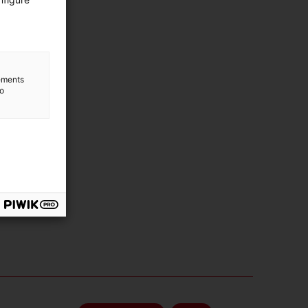
lements
to