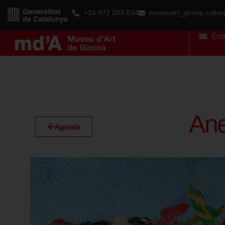
+34 972 203 834
museuart_girona.cultu
Ent
Ane
Agenda