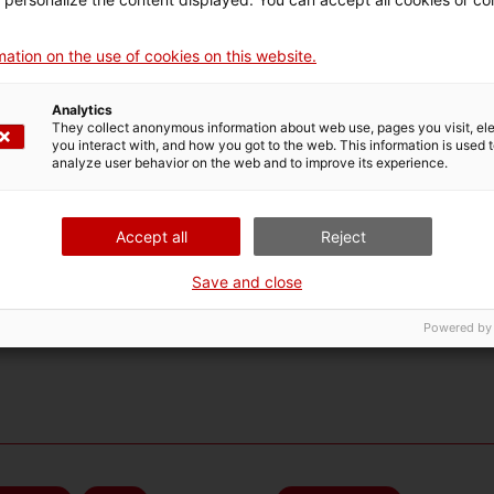
ation on the use of cookies on this website.
Analytics
They collect anonymous information about web use, pages you visit, e
you interact with, and how you got to the web. This information is used 
analyze user behavior on the web and to improve its experience.
Accept all
Reject
Save and close
Powered by