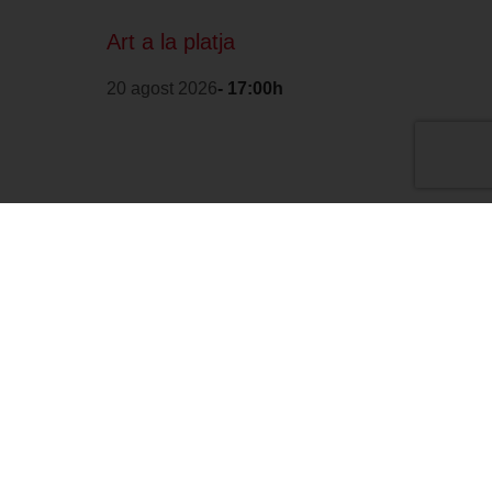
Art a la platja
20 agost 2026
- 17:00h