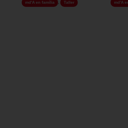
,
md'A en família
Taller
md'A en