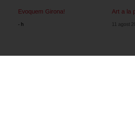
Evoquem Girona!
Art a la 
- h
11 agost 2
Forma part de: