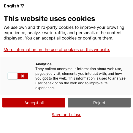
English ▽
Entrades
This website uses cookies
CAT
We use own and third-party cookies to improve your browsing
experience, analyze web traffic, and personalize the content
displayed. You can accept all cookies or configure them.
Dibuixem sense
Agenda
aixecar el llapis!
More information on the use of cookies on this website.
Analytics
Amb motiu de l’exposició
They collect anonymous information about web use,
temporal «Palau Ferré: d’un
pages you visit, elements you interact with, and how
you got to the web. This information is used to analyze
sol traç», els nens i nenes
user behavior on the web and to improve its
observareu amb molta
experience.
atenció les línies dels
quadres. En veureu de
Accept all
Reject
gruixudes, de primes,
Save and close
de llargues, de curtes i
també de colors! Haureu
après moltes coses per