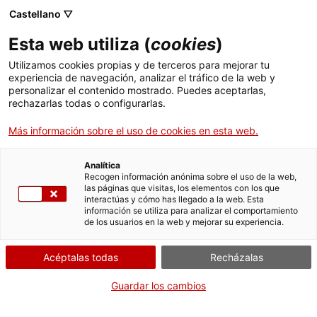
Castellano ▽
Entradas
Esta web utiliza (
cookies
)
CAT
ESP
Utilizamos cookies propias y de terceros para mejorar tu
experiencia de navegación, analizar el tráfico de la web y
Forma
personalizar el contenido mostrado. Puedes aceptarlas,
parte
rechazarlas todas o configurarlas.
de:
Más información sobre el uso de cookies en esta web.
Analítica
Recogen información anónima sobre el uso de la web,
las páginas que visitas, los elementos con los que
interactúas y cómo has llegado a la web. Esta
información se utiliza para analizar el comportamiento
de los usuarios en la web y mejorar su experiencia.
Acéptalas todas
Recházalas
Museu d’Art de Girona
Horario
Guardar los cambios
Pujada de la Catedral, 12
laborables (mayo-septiembre): 10
17004 Girona
h – 19 h