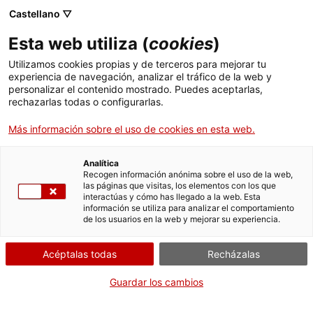
Castellano ▽
Entradas
Esta web utiliza (
cookies
)
CAT
ENG
Utilizamos cookies propias y de terceros para mejorar tu
experiencia de navegación, analizar el tráfico de la web y
FRA
personalizar el contenido mostrado. Puedes aceptarlas,
ESP
rechazarlas todas o configurarlas.
Más información sobre el uso de cookies en esta web.
[NdP] El Museo de Arte de
Girona inaugura una exposición
Analítica
Recogen información anónima sobre el uso de la web,
con obras de alumnos del taller
las páginas que visitas, los elementos con los que
interactúas y cómo has llegado a la web. Esta
La madriguera
información se utiliza para analizar el comportamiento
de los usuarios en la web y mejorar su experiencia.
Sala de prensa
Acéptalas todas
Recházalas
Gerona, 19 febrero2025
Guardar los cambios
El Museo de Arte de Girona