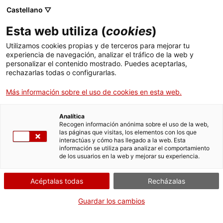
Castellano ▽
Entradas
Esta web utiliza (
cookies
)
CAT
ESP
Utilizamos cookies propias y de terceros para mejorar tu
experiencia de navegación, analizar el tráfico de la web y
personalizar el contenido mostrado. Puedes aceptarlas,
Un día con...
Actualida
rechazarlas todas o configurarlas.
Más información sobre el uso de cookies en esta web.
Enric Leemans
Analítica
Recogen información anónima sobre el uso de la web,
Un día con… Enric Leemans
las páginas que visitas, los elementos con los que
interactúas y cómo has llegado a la web. Esta
información se utiliza para analizar el comportamiento
Hemos pedido a Enric Leemans, responsable del archivo
de los usuarios en la web y mejorar su experiencia.
fotográfico del Museo, que nos muestre su día a día a través de lo
que le acompaña cada día: fotos.
Acéptalas todas
Recházalas
Para esta ocasión, le dimos una cámara desechable y éste es el
Guardar los cambios
resultado.