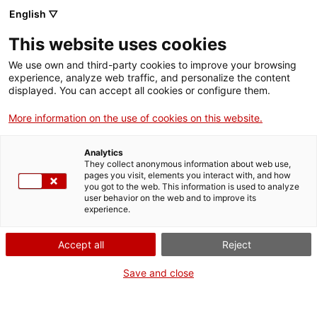
English ▽
Billets
This website uses cookies
CAT
ENG
We use own and third-party cookies to improve your browsing
experience, analyze web traffic, and personalize the content
FRA
displayed. You can accept all cookies or configure them.
ESP
More information on the use of cookies on this website.
Le vitrail de la
Offre éducative
Analytics
cathédrale
They collect anonymous information about web use,
pages you visit, elements you interact with, and how
you got to the web. This information is used to analyze
Présentation
user behavior on the web and to improve its
experience.
Comment fabriquait-on un
vitrail ? Lors de cette activité,
Accept all
Reject
nous découvrirons les tables
de travail utilisées pour la
Save and close
fabrication de certains
vitraux de la cathédrale de
Gérone. Nous verrons