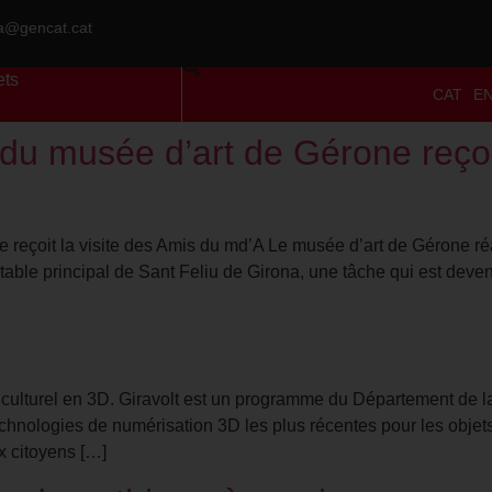
ra@gencat.cat
ets
CAT
E
n du musée d’art de Gérone reçoi
ne reçoit la visite des Amis du md’A Le musée d’art de Gérone ré
etable principal de Sant Feliu de Girona, une tâche qui est dev
culturel en 3D. Giravolt est un programme du Département de la 
technologies de numérisation 3D les plus récentes pour les obje
ux citoyens […]