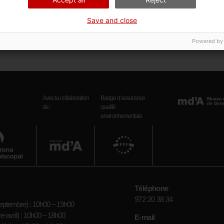
tre pays
Save and close
iques de Ramon Martí Alsina était née d’une collaboration entre
Powered by
t la Caixa de Girona, qui prit en charge les frais de restauration
Avec la collaboration
Badge d’assurance
de :
qualité
environnementale
Téléphone
972 20 38 34
eptembre) : 10h00 – 19h00
-avril) : 10h00 – 18h00
E-mail