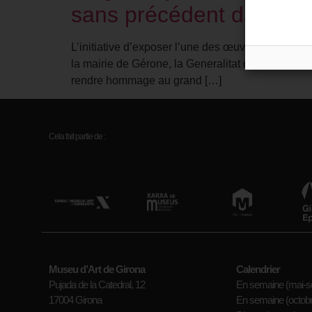
sans précédent dans no
L’initiative d’exposer l’une des œuvres emblémat
la mairie de Gérone, la Generalitat de Catalunya e
rendre hommage au grand […]
Cela fait partie de :
Museu d’Art de Girona
Calendrier
Pujada de la Catedral, 12
En semaine (mai-s
17004 Girona
En semaine (octobre