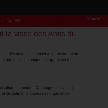
Menú
NG
FRA
ESP
t la visite des Amis du
alise des travaux de conservation-restauration
enue une occasion unique de rapprocher le
Culture, pionnier en Catalogne, qui vise à
ts et les bâtiments auprès des organismes