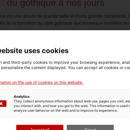
 : du gothique à nos jours
rona est une œuvre de grande taille et d’une grande complexité, r
és de la transition du style gothique aux nouveaux modèles de 
intures à l’huile de Jaume Pon
website uses cookies
lisa deux petites toiles à l’huile, qui firent l’objet d’une resta
 and third-party cookies to improve your browsing experience, ana
 dernières années. Les interventions ont consisté à consolider le
d personalize the content displayed. You can accept all cookies or co
 de Sant Pere de Púbol par Bern
ation on the use of cookies on this website.
Analytics
a été réalisée en 2002 à l’occasion de l’exposition « Bernat Mar
They collect anonymous information about web use, pages you visit, e
u célèbre peintre catalan. Le retable est une œuvre du XVe si
you interact with, and how you got to the web. This information is used 
analyze user behavior on the web and to improve its experience.
par Martí Alsina : une interven
Accept all
Reject