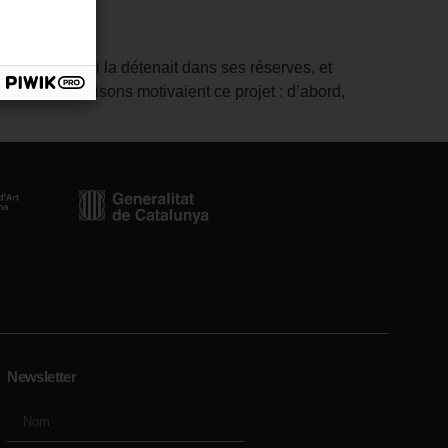
 le MNAC, qui la détenait dans ses réserves, et
. Plusieurs raisons motivaient ce projet : d’abord,
Newsletter