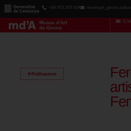
+34 972 203 834
museuart_girona.cultu
Ent
Fer
Publicacions
arti
Fem