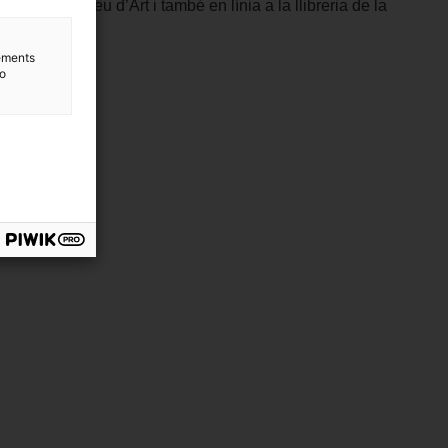
tiga del Museu d’Art i també en línia a la llibreria de la
lements
to