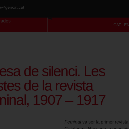
ra@gencat.cat
rades
CAT
E
esa de silenci. Les
stes de la revista
inal, 1907 – 1917
Feminal
va ser la primer revista
Catalunya. Nascuda, a princip