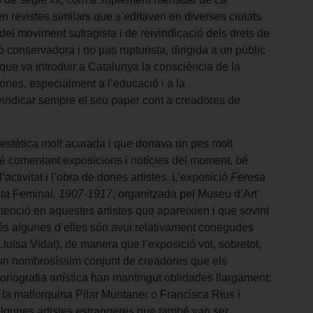
 en revistes similars que s’editaven en diverses ciutats
del moviment sufragista i de reivindicació dels drets de
 conservadora i no pas rupturista, dirigida a un públic
que va introduir a Catalunya la consciència de la
dones, especialment a l’educació i a la
eivindicar sempre el seu paper com a creadores de
’estètica molt acurada i que donava un pes molt
 bé comentant exposicions i notícies del moment, bé
’activitat i l’obra de dones artistes. L’exposició
Feresa
sta
Feminal
, 1907-1917
, organitzada pel Museu d’Art
tenció en aquestes artistes que apareixien i que sovint
més algunes d’elles són avui relativament conegudes
Lluïsa Vidal), de manera que l’exposició vol, sobretot,
 un nombrosíssim conjunt de creadores que els
storiografia artística han mantingut oblidades llargament:
 la mallorquina Pilar Muntaner o Francisca Rius i
 algunes artistes estrangeres que també van ser