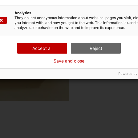
El catàleg es pot comprar a la bo
Generalitat de Catalunya.
Analytics
They collect anonymous information about web use, pages you visit, e
you interact with, and how you got to the web. This information is used 
Compra'l aquí
analyze user behavior on the web and to improve its experience.
Accept all
Reject
Save and close
Powered by