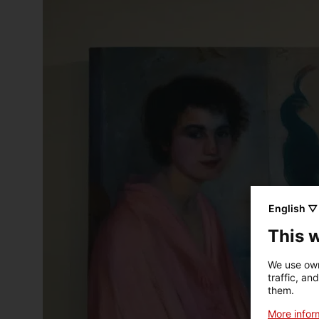
English ▽
This 
We use own
traffic, an
them.
More inform