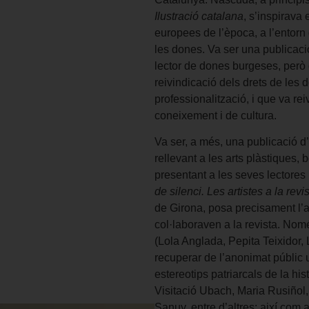
Ilustració catalana
, s’inspirava
europees de l’època, a l’entorn 
les dones. Va ser una publicació
lector de dones burgeses, però 
reivindicació dels drets de les 
professionalització, i que va r
coneixement i de cultura.
Va ser, a més, una publicació d
rellevant a les arts plàstiques,
presentant a les seves lectores l
de silenci. Les artistes a la revi
de Girona, posa precisament l’a
col·laboraven a la revista. No
(Lola Anglada, Pepita Teixidor, 
recuperar de l’anonimat públic
estereotips patriarcals de la hi
Visitació Ubach, Maria Rusiñol,
Sanuy, entre d’altres; així com