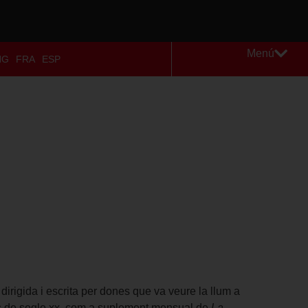
Menú
NG
FRA
ESP
 dirigida i escrita per dones que va veure la llum a
is de segle xx, com a suplement mensual de
La