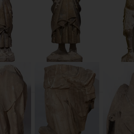
Marededeu
Calvari. Sant Joan
Calvar
artomeu
Mestre Bartomeu
Mestre
1300
1265-1300
126