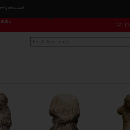
ra@gencat.cat
rades
CAT
E