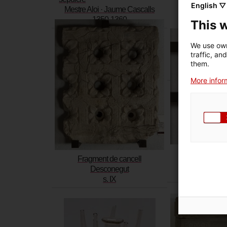
English ▽
Mestre Aloi · Jaume Cascalls
1350-1360
This 
Fragment d'un gr
We use own
sepulcre
traffic, an
Mestre Aloi · 
them.
1350-
More inform
Capi
Fragment de cancell
Desco
Desconegut
s. 
s. IX