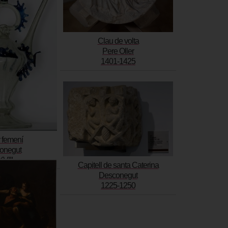
Clau de volta
Pere Oller
1401-1425
r femení
onegut
XVIII
Capitell de santa Caterina
Desconegut
1225-1250