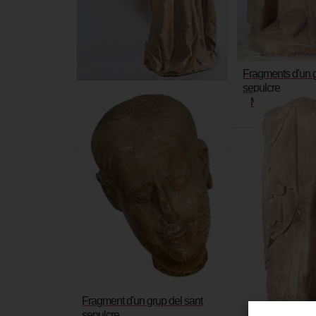
Fragments d'un g
sepulcre
Fragments d'un grup del sant
Mestre Aloi · 
sepulcre
1350-
Mestre Aloi · Jaume Cascalls
1350-1360
Fragment d'un grup del sant
sepulcre