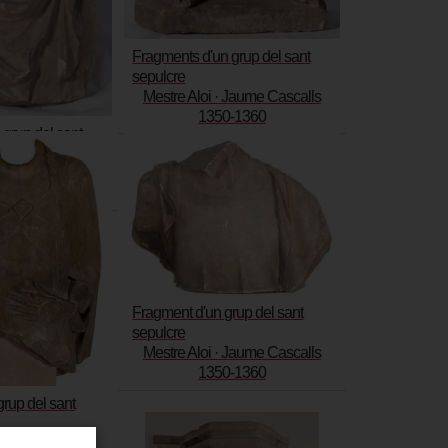
Fragments d'un grup del sant
sepulcre
Mestre Aloi · Jaume Cascalls
1350-1360
grup del sant
 Jaume Cascalls
0-1360
Fragment d'un grup del sant
sepulcre
Mestre Aloi · Jaume Cascalls
1350-1360
rup del sant
 Jaume Cascalls