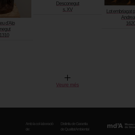
Desconegut
s. XV
Lot embriagat pe
Andrea
u d'Alp
162
negut
1310
Veure més
Amb la col·laboració
Distintiu de Garantia
de:
de Qualitat Ambiental