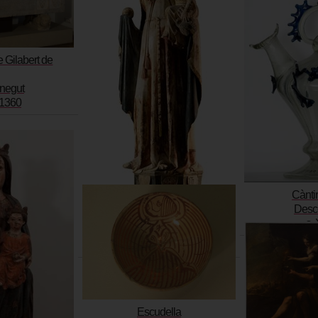
e Gilabert de
negut
1360
Cànti
Desc
Mare de Déu de Besalú
s. 
Bernat Saulet (atribuït)
1340-1350
Escudella