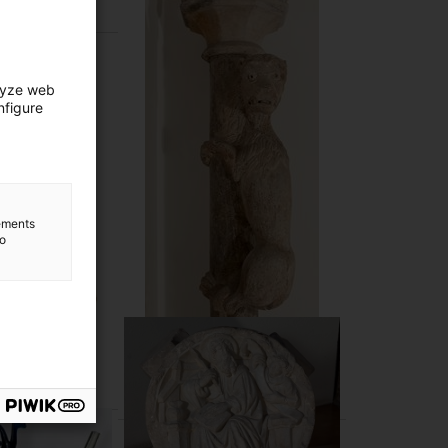
0-1360
lyze web
nfigure
lements
to
nsula
La Lleona
onegut
Desconegut
0-1200
s. XIII-XIV