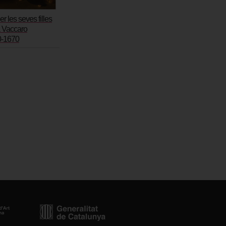
r les seves filles
 Vaccaro
0-1670