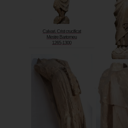
Calvari. Crist crucificat
Mestre Bartomeu
1265-1300
Calvari. 
Mestre B
1265-