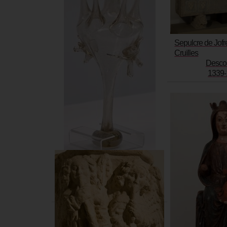
Sepulcre de Jofr
Cruïlles
Desco
1339-
Almorratxa
Desconegut
s. XVIII