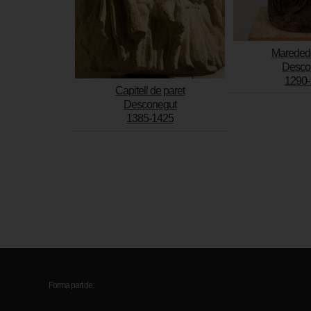
Maredede
Desco
1290-
Capitell de paret
Desconegut
1385-1425
Forma part de: