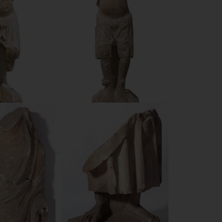
i. Lladre
Calvari. Lladre
 Bartomeu
Mestre Bartomeu
5-1300
1265-1300