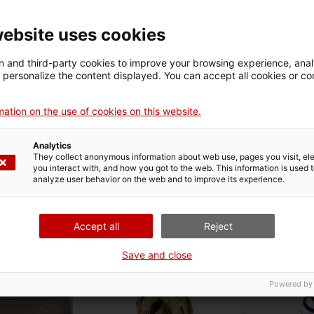
135
website uses cookies
up del sant
Fragment d'un grup del sant
 and third-party cookies to improve your browsing experience, ana
sepulcre
d personalize the content displayed. You can accept all cookies or co
Jaume Cascalls
Mestre Aloi · Jaume Cascalls
1360
1350-1360
ation on the use of cookies on this website.
Analytics
They collect anonymous information about web use, pages you visit, e
you interact with, and how you got to the web. This information is used 
analyze user behavior on the web and to improve its experience.
Coronació d'un príncep o
imposició del Toisó d'Or
Desconegut
tell
1475-1525
Accept all
Reject
negut
XII
Mè
Save and close
Desc
115
Powered by