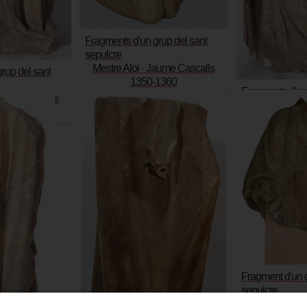
Fragments d'un grup del sant
sepulcre
Mestre Aloi · Jaume Cascalls
rup del sant
1350-1360
Fragments d'un 
Jaume Cascalls
sepulcre
1360
Mestre Aloi ·
135
Fragment d'un g
sepulcre
Mestre Aloi ·