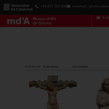
+34 972 203 834
museuart_girona.cultu
Ent
Ordenar per: