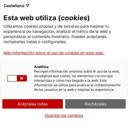
Castellano ▽
Entradas
Esta web utiliza (
cookies
)
CAT
Eliminar filtros
736
Objetos
ENG
Utilizamos cookies propias y de terceros para mejorar tu
experiencia de navegación, analizar el tráfico de la web y
FRA
personalizar el contenido mostrado. Puedes aceptarlas,
Ver resultados
ESP
rechazarlas todas o configurarlas.
Autoria
Nom de
Estil
(7)
Cla
FILTROS
Más información sobre el uso de cookies en esta web.
(+500)
l'objecte
gen
(61)
Barroc
30
Agustí
DO
Analítica
Gòtic
48
Aiguamans
1
Ballester i
EI
Recogen información anónima sobre el uso de la web,
1
736
resultados
Preromànic
1
Ribes
Almorratxa
2
las páginas que visitas, los elementos con los que
ES
Agustí
Aquarel·la
interactúas y cómo has llegado a la web. Esta
Renaixement
información se utiliza para analizar el comportamiento
16
Español i
(obra visual)
23
OB
1
de los usuarios en la web y mejorar su experiencia.
Ordenar por:
Viñas
Romànic
26
Ara portàtil
1
D'
Agustí Oltra
s. XIX
2
13
Arca
1
OB
Acéptalas todas
Recházalas
Agustí
s. XX
50
MI
Armari
1
Penadés
1
OB
Arqueta
1
Guardar los cambios
Agustí Pera i
RE
Arquimesa
1
Planells
1
ÚS
biga
Agustí