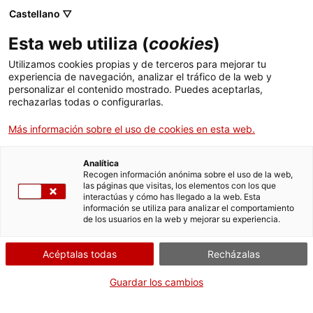
Castellano ▽
Entradas
Esta web utiliza (
cookies
)
CAT
ESP
Utilizamos cookies propias y de terceros para mejorar tu
experiencia de navegación, analizar el tráfico de la web y
personalizar el contenido mostrado. Puedes aceptarlas,
"Instrumentos del
Act
rechazarlas todas o configurarlas.
Más información sobre el uso de cookies en esta web.
alma": presentación
del catálogo de la
Analítica
Recogen información anónima sobre el uso de la web,
las páginas que visitas, los elementos con los que
exposición
interactúas y cómo has llegado a la web. Esta
información se utiliza para analizar el comportamiento
de los usuarios en la web y mejorar su experiencia.
El jueves 22 de enero, el MEV, Museo de Arte Medieval acoge la
Acéptalas todas
Recházalas
presentación del catálogo de la exposición «
Instrumentos del
alma. Materia y espíritu en la Cataluña medieval
«.
Guardar los cambios
El catálogo es fruto de un proyecto colectivo impulsado por el