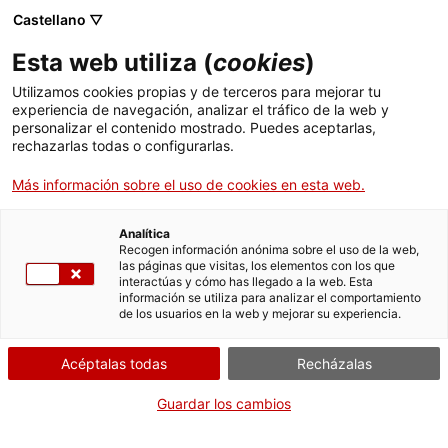
Castellano ▽
Entradas
Esta web utiliza (
cookies
)
CAT
ENG
Utilizamos cookies propias y de terceros para mejorar tu
experiencia de navegación, analizar el tráfico de la web y
FRA
personalizar el contenido mostrado. Puedes aceptarlas,
ESP
rechazarlas todas o configurarlas.
Más información sobre el uso de cookies en esta web.
Cartelera
Un mes, una obra
Analítica
Recogen información anónima sobre el uso de la web,
las páginas que visitas, los elementos con los que
Título:
Cartelera
interactúas y cómo has llegado a la web. Esta
Autoría:
Xavier Carbonell i
información se utiliza para analizar el comportamiento
de los usuarios en la web y mejorar su experiencia.
Serra
Material:
Aceite/tablero
Acéptalas todas
Recházalas
Estudio a cargo de:
Laia
Camps Oller y Joan Oller
Guardar los cambios
Guinó