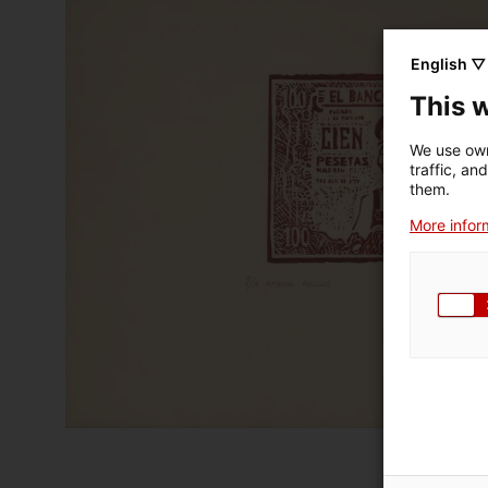
English ▽
This 
We use own
traffic, an
them.
More inform