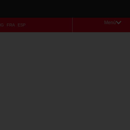
Menú
NG
FRA
ESP