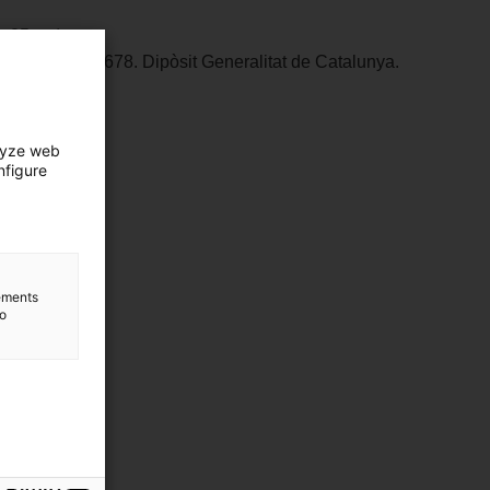
x 25 cm)
úm. reg. 134.678. Dipòsit Generalitat de Catalunya.
es Rigat
lyze web
nfigure
lements
to