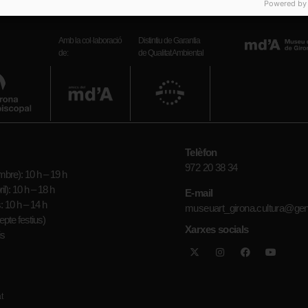
Powered by
Amb la col·laboració
Distintiu de Garantia
de:
de Qualitat Ambiental
Telèfon
972 20 38 34
bre): 10 h – 19 h
il): 10 h – 18 h
E-mail
: 10 h – 14 h
museuart_girona.cultura@gen
epte festius)
Xarxes socials
is
t