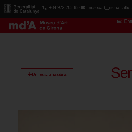
+34 972 203 834
museuart_girona.cultu
Ent
Sen
Un mes, una obra