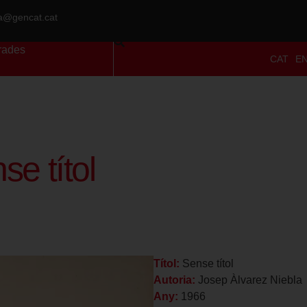
ra@gencat.cat
rades
CAT
E
se títol
Títol:
Sense títol
Autoria:
Josep Àlvarez Niebla
Any:
1966