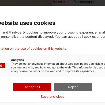
Material:
Linòleum/paper
Dimensions:
50 x 65,5 cm (18 
Fons:
Museu d’Art de Girona. N
Col·lecció Nacional d’Art
website uses cookies
Estudi a càrrec de:
Narcís Sell
 and third-party cookies to improve your browsing experience, ana
d personalize the content displayed. You can accept all cookies or co
Descarrega l'article
ation on the use of cookies on this website.
Analytics
They collect anonymous information about web use, pages you visit, e
you interact with, and how you got to the web. This information is used 
analyze user behavior on the web and to improve its experience.
Accept all
Reject
Save and close