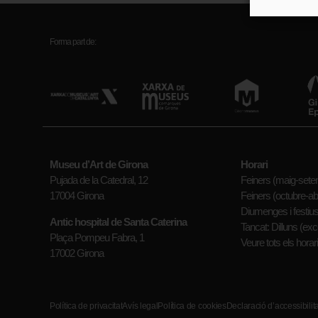
Forma part de:
Museu d’Art de Girona
Horari
Pujada de la Catedral, 12
Feiners (maig-setem
17004 Girona
Feiners (octubre-abr
Diumenges i festius
Antic hospital de Santa Caterina
Tancat: Dilluns (exc
Plaça Pompeu Fabra, 1
Veure tots els horar
17002 Girona
Política de privacitat
Avís legal
Política de cookies
Declaració d’accessibilita