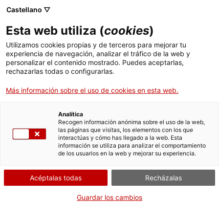
Castellano ▽
Entradas
Esta web utiliza (
cookies
)
CAT
ENG
Utilizamos cookies propias y de terceros para mejorar tu
experiencia de navegación, analizar el tráfico de la web y
FRA
personalizar el contenido mostrado. Puedes aceptarlas,
ESP
rechazarlas todas o configurarlas.
Más información sobre el uso de cookies en esta web.
Divorcios con la
Exposiciones
tradición, de
Analítica
Recogen información anónima sobre el uso de la web,
Domènec Fita
las páginas que visitas, los elementos con los que
interactúas y cómo has llegado a la web. Esta
información se utiliza para analizar el comportamiento
Fechas:
Del 27 octubre 2017
al
de los usuarios en la web y mejorar su experiencia.
Inauguración:
Viernes 27 de octubre a las 18 h
Acéptalas todas
Recházalas
Presentación
Guardar los cambios
El Museo de Arte de Girona inaugura el viernes 27 de
octubre a las 18 h la primera de las seis exposiciones y